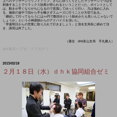
上へのマッサージでリフトアップ、さらにゆっくりとしたマッサージでつぼを
刺激することでリラックス効果が得られるということだった。ポイントとして
は、動きが早くなりがちになるので意識してゆっくり行い、力は強めに入れ
る、施術の途中で頭から手を離さずスムーズに行うことが大切である。
「継続して行ってもらうには○○円で数回分という勧めかたも良いんじゃないで
しょうか」という小神講師からのアドバイスを頂いた。
「早速明日からの営業に取り入れて行きましょう」と清水支局長に締めて頂
き、講習は終了した。
（通信 dhk富山支局 手丸勝人）
dhk東京ヘアモ－ドアカデミ－
2015/02/18
２月１８日（水）ｄｈｋ協同組合ゼミ