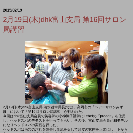
2015/02/19
2月19日(木)dhk富山支局 第16回サロン
局講習
2月19日(木)dhk富山支局(清水茂幸局長)では、高岡市の「ヘアーサロンみず
ほ」において「第16回サロン局講習」が行われた。
今回はdhk富山支局会員で美容師の小神翔子講師にLebelの「proedit」を使用
し、ヘッドスパのデモストを行ってもらい、その後、富山支局会員が相モデル
になりヘッドスパの実践を行った。
ヘッドスパは毛穴の汚れを除去し血流を促して頭皮の状態を正常にし、下から