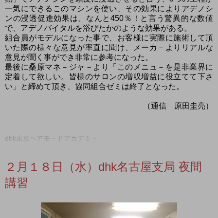
一気にできるこのマシンを使い、その効果によりアデノシ
ンの浸透促進効果は、なんと450％！と言う驚異的な数値
で、アデノバイタルを浴びたかのような効果がある。
組合員がモデルになった事で、お客様に実際に施術して頂
いた際の様々な意見が率直に聞け、メーカ－よりリアルな
意見が聞く事ができ非常に参考になった。
最後に桑原マネ－ジャ－より「このメニュ－を是非業界に
定着して欲しい。皆様のサロンの増収増益に役立てて下さ
い」と締めて頂き、協同組合ゼミは終了となった。
（通信 原田圭亮）
dhk東京ヘアモ－ドアカデミ－
２月１８日（水）dhk名古屋支局 夜間
講習