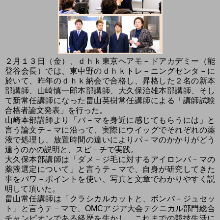
２月１３日（金）、ｄｈｋ東京ヘアモ－ドアカデミー（能
登谷会長）では、東中野のｄｈｋトレ－ニングセンタ－に
於いて、昨年のｄｈｋ納会で合格し、昇格した２名の新本
部講師、山崎慎一郎本部講師、大久保治雄本部講師、そし
て新常任講師になった畠山英樹常任講師による「講師試験
合格者論文発表」を行った。
山崎本部講師より「パ－マを身近に感じてもらうには」と
言う論文テ－マに沿って、実際にウイッグでそれぞれの薬
液で処理し、放置時間の違いによりパ－マのかかりがどう
違うのかの説明と、スピ－チで実践。
大久保本部講師は「ダメ－ジ毛に対するアイロンパ－マの
薬液選定について」と言うテ－マで、自身が研究してきた
事をパワ－ポイントを使い、写真と文章でわかりやすく説
明して頂いた。
畠山常任講師は「クラシカルカットと、ボンバ－ジュセッ
ト」と言うテ－マで、OMCアジア大会テクニカル部門総合
チャンピオンである経歴を生かし、これまでの競技生活に