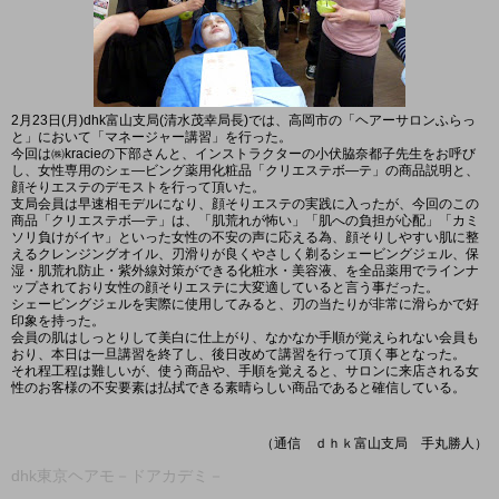
2月23日(月)dhk富山支局(清水茂幸局長)では、高岡市の「ヘアーサロンふらっ
と」において「マネージャー講習」を行った。
今回は㈱kracieの下部さんと、インストラクターの小伏脇奈都子先生をお呼び
し、女性専用のシェ―ビング薬用化粧品「クリエステボ―テ」の商品説明と、
顔そりエステのデモストを行って頂いた。
支局会員は早速相モデルになり、顔そりエステの実践に入ったが、今回のこの
商品「クリエステボ―テ」は、「肌荒れが怖い」「肌への負担が心配」「カミ
ソリ負けがイヤ」といった女性の不安の声に応える為、顔そりしやすい肌に整
えるクレンジングオイル、刃滑りが良くやさしく剃るシェービングジェル、保
湿・肌荒れ防止・紫外線対策ができる化粧水・美容液、を全品薬用でラインナ
ップされており女性の顔そりエステに大変適していると言う事だった。
シェービングジェルを実際に使用してみると、刃の当たりが非常に滑らかで好
印象を持った。
会員の肌はしっとりして美白に仕上がり、なかなか手順が覚えられない会員も
おり、本日は一旦講習を終了し、後日改めて講習を行って頂く事となった。
それ程工程は難しいが、使う商品や、手順を覚えると、サロンに来店される女
性のお客様の不安要素は払拭できる素晴らしい商品であると確信している。
（通信 ｄｈｋ富山支局 手丸勝人）
dhk東京ヘアモ－ドアカデミ－