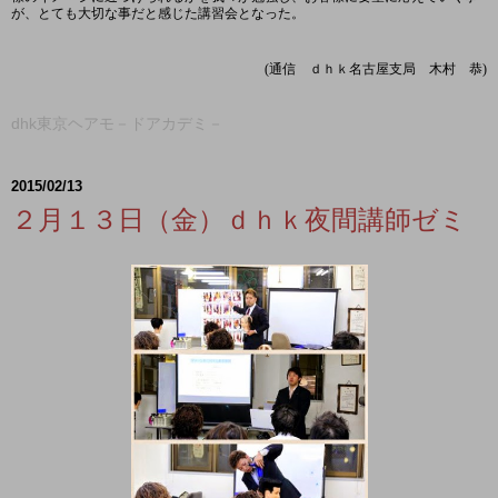
が、とても大切な事だと感じた講習会となった。
(通信 ｄｈｋ名古屋支局 木村 恭)
dhk東京ヘアモ－ドアカデミ－
2015/02/13
２月１３日（金）ｄｈｋ夜間講師ゼミ