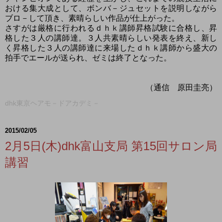
おける集大成として、ボンバ－ジュセットを説明しながら
ブロ－して頂き、素晴らしい作品が仕上がった。
さすがは厳格に行われるｄｈｋ講師昇格試験に合格し、昇
格した３人の講師達。３人共素晴らしい発表を終え、新し
く昇格した３人の講師達に来場したｄｈｋ講師から盛大の
拍手でエールが送られ、ゼミは終了となった。
（通信 原田圭亮）
dhk東京ヘアモ－ドアカデミ－
2015/02/05
2月5日(木)dhk富山支局 第15回サロン局
講習