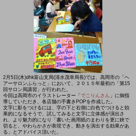
2月5日(木)dhk富山支局(清水茂幸局長)では、高岡市の「ヘ
アーサロンふらっと」において、２０１５年最初の「第15
回サロン局講習」が行われた。
今回は高岡市のイラストレーター「
でこりんさん
」に御指
導していただき、各店舗の手書きPOPを作成した。
文字に影をつけるには、字の下と右側に白色でつけると効
果的になるそうで、試してみると文字に立体感が演出さ
れ、より魅力的になり「書いた画用紙のまわりを更に鋏で
切ると、やわらかさが表現でき、動きを演出する効果があ
る」とアドバイス頂いた。