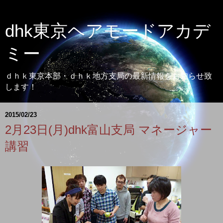
dhk東京ヘアモードアカデ
ミー
ｄｈｋ東京本部・ｄｈｋ地方支局の最新情報をお知らせ致
します！
2015/02/23
2月23日(月)dhk富山支局 マネージャー
講習