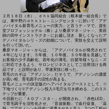
２月１８日（水）、ｄｈｋ協同組合（根本健一組合長）で
は、東中野のｄｈｋトレ－ニングセンタ－に於いて「アデ
ノバイタル新育毛メニューの実力」と言うテ－マで、資生
堂プロフェッショナル（株）より桑原マネ－ジャ－、美容
師の田中インストラクタ－にお越し頂き、新しくなったア
デノバイタルシリ－ズの効能について、実技を交えて説明
を行って頂いた。
桑原マネ－ジャ－からは、「アデノバイタルが発売されて
４年になります。５年後、１０年後、３０年後を見越して
お客様の少子高齢化、若年化の薄毛、白髪等様々なニ－ズ
に対応できるよう、サロンビジネスとしてご活用頂ける商
品です」と説明があり、早速実技に移った。
育毛のカギは「アデノシン」だそうで、アデノシンの濃度
が高い程、育毛因子の活性が高まる。
育毛メニューの決定版のヘアバイタルブーストとして、①
下地づくり②アデノシン投入③毛穴を引き締める、この３ス
テップが重要。
今回新たに「ＡＤブ－スタ－」が開発され、「赤色LED」
で育毛因子を活性化させ、「音波振動」で血行促進、「温
熱」でアデノシンを頭皮に浸透させると言う、3つの工程が