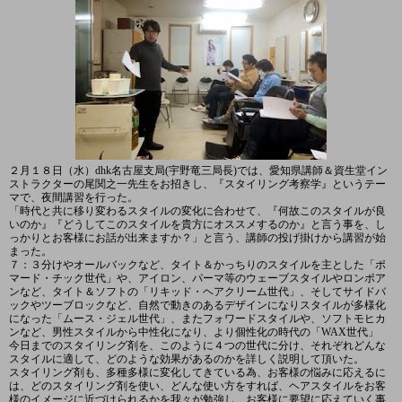
２月１８日（水）dhk名古屋支局(宇野竜三局長)では、愛知県講師＆資生堂イン
ストラクターの尾関之一先生をお招きし、『スタイリング考察学』というテー
マで、夜間講習を行った。
「時代と共に移り変わるスタイルの変化に合わせて、『何故このスタイルが良
いのか』『どうしてこのスタイルを貴方にオススメするのか』と言う事を、し
っかりとお客様にお話が出来ますか？」と言う、講師の投げ掛けから講習が始
まった。
７：３分けやオールバックなど、タイト＆かっちりのスタイルを主とした「ポ
マード・チック世代」や、アイロン、パーマ等のウェーブスタイルやロンポア
ンなど、タイト＆ソフトの「リキッド・ヘアクリーム世代」、そしてサイドバ
ックやツーブロックなど、自然で動きのあるデザインになりスタイルが多様化
になった「ムース・ジェル世代」、またフォワードスタイルや、ソフトモヒカ
ンなど、男性スタイルから中性化になり、より個性化の時代の「WAX世代」
今日までのスタイリング剤を、このように４つの世代に分け、それぞれどんな
スタイルに適して、どのような効果があるのかを詳しく説明して頂いた。
スタイリング剤も、多種多様に変化してきている為、お客様の悩みに応えるに
は、どのスタイリング剤を使い、どんな使い方をすれば、ヘアスタイルをお客
様のイメージに近づけられるかを我々が勉強し、お客様に要望に応えていく事